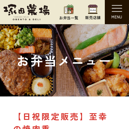
MENU
販売店舗
お弁当一覧
お弁当メニュー
【日祝限定販売】至幸
の焼肉重